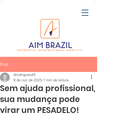
Post
drodrigues40
9 de out. de 2025
1 min de leitura
Sem ajuda profissional,
sua mudança pode
virar um PESADELO!