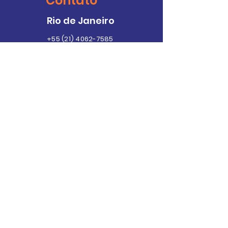
Contato
Rio de Janeiro
+55 (21) 4062-7585
Av. Emb. Abelardo Bueno, nº 1
Condomínio Dimension
Unidade C – Sala 406 - Ed.
Ayrton Senna 2
Barra da Tijuca - RJ - Cep:
22.775-022
São Paulo
+55 (11) 4063-2786
+55 (11) 93901-4118
Rua Desembargador
Eliseu Guilherme, 292, 9º
andar – Sala 1, Edifício