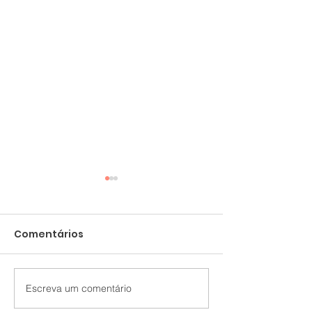
Comentários
Transporte de Pets
Dia dos Pais n
Escreva um comentário