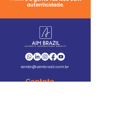
autenticidade.
aimbr@aimbrazil.com.br
Contato
Rio de Janeiro
+55 (21) 4062-7585
Av. Emb. Abelardo Bueno, nº 1
Condomínio Dimension
Unidade C – Sala 406 - Ed.