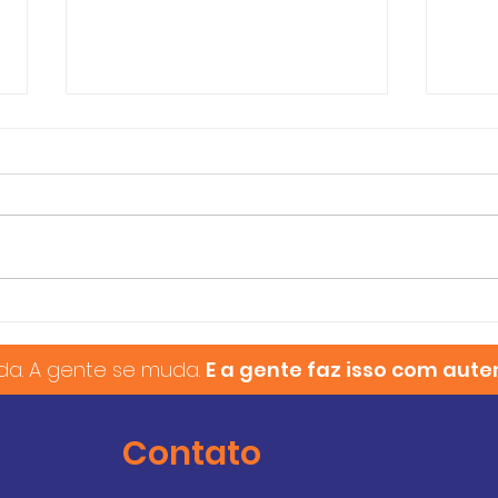
Sua Jornada Começa
Enq
Antes da Mudança
fut
da. A gente se muda.
E a gente faz isso com aute
cam
Contato