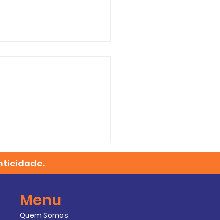
uanto você planeja o
uro, nós cuidamos do
nticidade.
inho.
Menu
Quem Somos