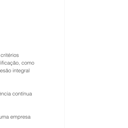
ritérios 
ificação, como 
esão integral 
ncia contínua 
 uma empresa 