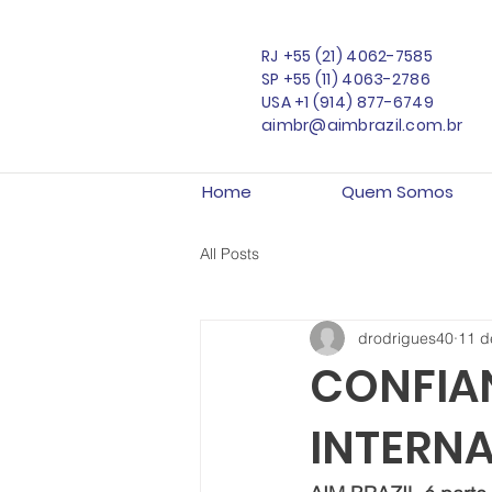
RJ
+55 (21) 4062-7585
SP
+55 (11) 4063-2786
USA
+1 (914) 877-6749
aimbr@aimbrazil.com.br
Home
Quem Somos
All Posts
drodrigues40
11 d
CONFIA
INTERN